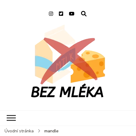
Bez mléka by
Blog o životě s alergií na
Laskonkita
mléko
Úvodní stránka
mandle