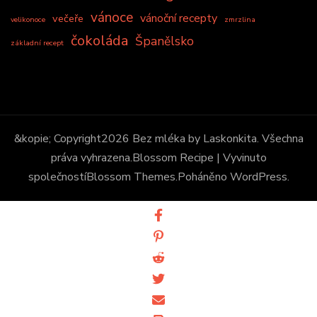
vánoce
vánoční recepty
večeře
velikonoce
zmrzlina
čokoláda
Španělsko
základní recept
&kopie; Copyright2026
Bez mléka by Laskonkita
. Všechna
práva vyhrazena.
Blossom Recipe | Vyvinuto
společností
Blossom Themes
.Poháněno
WordPress
.