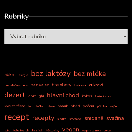
Rubriky
bez laktózy
bez mléka
abkm
alergie
brambory
bez vajec
cukroví
bezmléčná dieta
bábovka
dezert
hlavní chod
dort
ghí
kokos
kuřecí maso
kynuté těsto
nanuk
oběd
pečení
léto
léčba
mléko
příloha
rajče
recept
recepty
snídaně
svačina
sladké
smetana
vegan
tvaroh
tofu
tofu tvaroh
těstoviny
vegan tvaroh
vejce