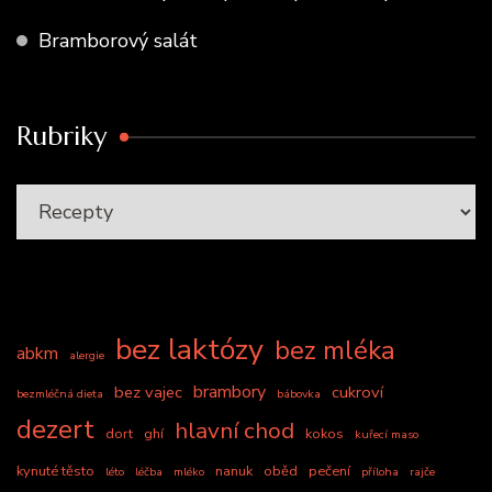
Bramborový salát
Rubriky
bez laktózy
bez mléka
abkm
alergie
brambory
bez vajec
cukroví
bezmléčná dieta
bábovka
dezert
hlavní chod
dort
ghí
kokos
kuřecí maso
kynuté těsto
nanuk
oběd
pečení
léto
léčba
mléko
příloha
rajče