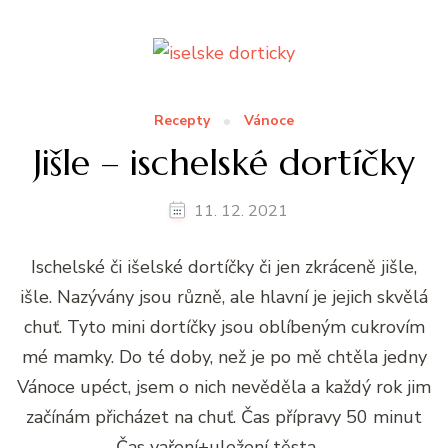
Recepty
Vánoce
Jišle – ischelské dortíčky
11. 12. 2021
Ischelské či išelské dortíčky či jen zkráceně jišle,
išle. Nazývány jsou různě, ale hlavní je jejich skvělá
chuť. Tyto mini dortíčky jsou oblíbeným cukrovím
mé mamky. Do té doby, než je po mě chtěla jedny
Vánoce upéct, jsem o nich nevěděla a každý rok jim
začínám přicházet na chuť. Čas přípravy 50 minut
Čas vaření+uležení těsta …