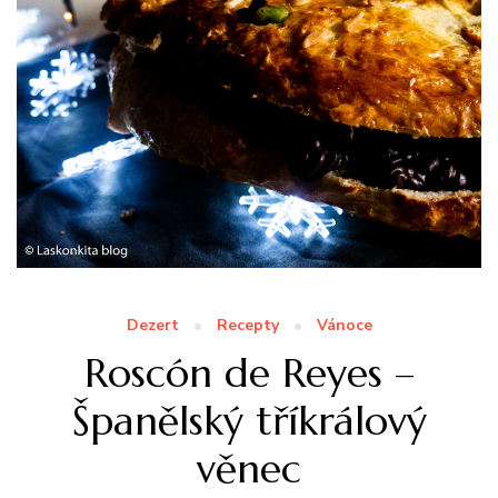
Dezert
Recepty
Vánoce
Roscón de Reyes –
Španělský tříkrálový
věnec