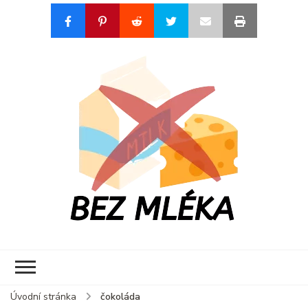
Bez mléka by
Blog o životě s alergií na
Laskonkita
mléko
Úvodní stránka
čokoláda