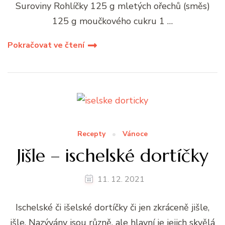
Suroviny Rohlíčky 125 g mletých ořechů (směs)
125 g moučkového cukru 1 …
Pokračovat ve čtení
Recepty
Vánoce
Jišle – ischelské dortíčky
11. 12. 2021
Ischelské či išelské dortíčky či jen zkráceně jišle,
išle. Nazývány jsou různě, ale hlavní je jejich skvělá