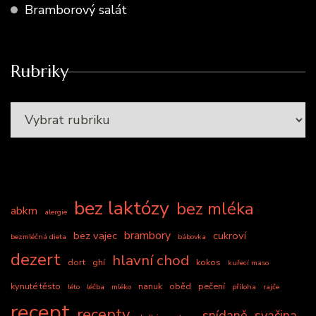
Bramborový salát
Rubriky
bez laktózy
bez mléka
abkm
alergie
brambory
bez vajec
cukroví
bezmléčná dieta
bábovka
dezert
hlavní chod
dort
ghí
kokos
kuřecí maso
kynuté těsto
nanuk
oběd
pečení
léto
léčba
mléko
příloha
rajče
recept
recepty
snídaně
svačina