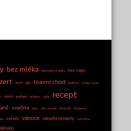
zy
bez mléka
bez vajec
bezmléčná dieta
zert
hlavní chod
dort
ghí
kokos
kuřecí maso
recept
k
oběd
pečení
příloha
rajče
daně
svačina
tvaroh
tofu
tofu tvaroh
těstoviny
vánoce
vánoční recepty
večeře
oce
zmrzlina
nělsko