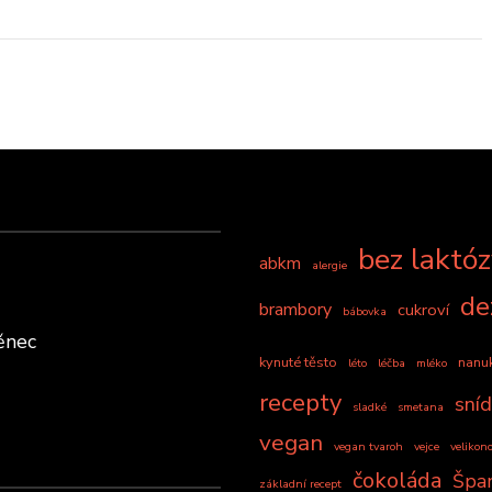
bez laktó
abkm
alergie
de
brambory
cukroví
bábovka
ěnec
kynuté těsto
nanu
léto
léčba
mléko
recepty
sní
sladké
smetana
vegan
vegan tvaroh
vejce
velikon
čokoláda
Špa
základní recept