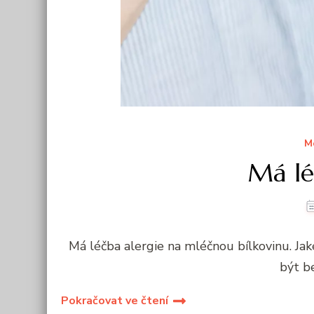
M
Má l
Má léčba alergie na mléčnou bílkovinu. Ja
být b
Pokračovat ve čtení