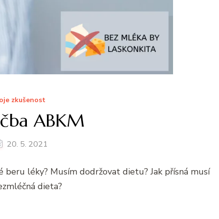
oje zkušenost
éčba ABKM
20. 5. 2021
ké beru léky? Musím dodržovat dietu? Jak přísná musí
ezmléčná dieta?