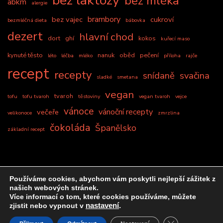
bez laktózy
bez mléka
abkm
alergie
brambory
bez vajec
cukroví
bezmléčná dieta
bábovka
dezert
hlavní chod
dort
ghí
kokos
kuřecí maso
kynuté těsto
nanuk
oběd
pečení
léto
léčba
mléko
příloha
rajče
recept
recepty
snídaně
svačina
sladké
smetana
vegan
tvaroh
tofu
tofu tvaroh
těstoviny
vegan tvaroh
vejce
vánoce
vánoční recepty
večeře
velikonoce
zmrzlina
čokoláda
Španělsko
základní recept
Používáme cookies, abychom vám poskytli nejlepší zážitek z
našich webových stránek.
&kopie; Copyright2026
Bez mléka by Laskonkita
. Všechna
Více informací o tom, které cookies používáme, můžete
zjistit nebo vypnout v
nastavení
.
práva vyhrazena.
Blossom Recipe | Vyvinuto
CLOSE GDPR