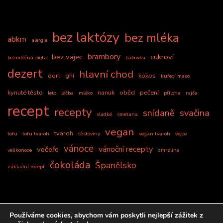
bez laktózy
bez mléka
abkm
alergie
brambory
bez vajec
cukroví
bezmléčná dieta
bábovka
dezert
hlavní chod
dort
ghí
kokos
kuřecí maso
kynuté těsto
nanuk
oběd
pečení
léto
léčba
mléko
příloha
rajče
recept
recepty
snídaně
svačina
sladké
smetana
vegan
tvaroh
tofu
tofu tvaroh
těstoviny
vegan tvaroh
vejce
vánoce
vánoční recepty
večeře
velikonoce
zmrzlina
čokoláda
Španělsko
základní recept
Používáme cookies, abychom vám poskytli nejlepší zážitek z