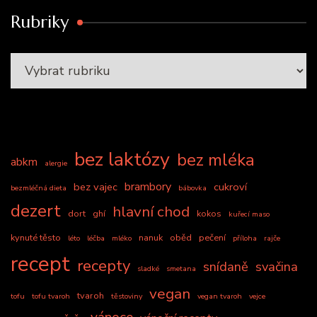
Rubriky
bez laktózy
bez mléka
abkm
alergie
brambory
bez vajec
cukroví
bezmléčná dieta
bábovka
dezert
hlavní chod
dort
ghí
kokos
kuřecí maso
kynuté těsto
nanuk
oběd
pečení
léto
léčba
mléko
příloha
rajče
recept
recepty
snídaně
svačina
sladké
smetana
vegan
tvaroh
tofu
tofu tvaroh
těstoviny
vegan tvaroh
vejce