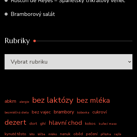
Roscón de Reyes – Španělský tříkrálový věnec
Bramborový salát
Rubriky
bez laktózy
bez mléka
abkm
alergie
brambory
bez vajec
cukroví
bezmléčná dieta
bábovka
dezert
hlavní chod
dort
ghí
kokos
kuřecí maso
kynuté těsto
nanuk
oběd
pečení
léto
léčba
mléko
příloha
rajče