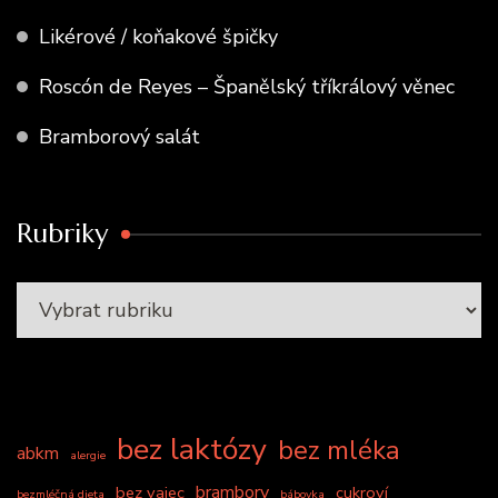
Likérové / koňakové špičky
Roscón de Reyes – Španělský tříkrálový věnec
Bramborový salát
Rubriky
bez laktózy
bez mléka
abkm
alergie
brambory
bez vajec
cukroví
bezmléčná dieta
bábovka