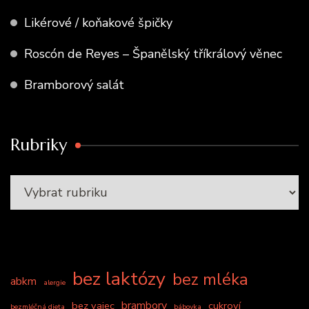
Likérové / koňakové špičky
Roscón de Reyes – Španělský tříkrálový věnec
Bramborový salát
Rubriky
bez laktózy
bez mléka
abkm
alergie
brambory
bez vajec
cukroví
bezmléčná dieta
bábovka