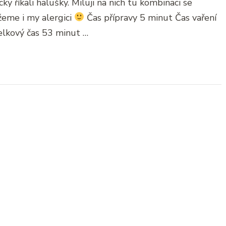
cky říkali halušky. Miluji na nich tu kombinaci se
žeme i my alergici
Čas přípravy 5 minut Čas vaření
lkový čas 53 minut …