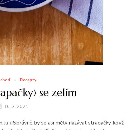
 chod
Recepty
rapačky) se zelím
16. 7. 2021
miluji. Správně by se asi měly nazývat strapačky, když