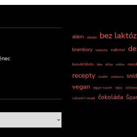
bez laktó
abkm
alergie
de
brambory
cukroví
bábovka
ěnec
kynuté těsto
nanu
léto
léčba
mléko
recepty
sní
sladké
smetana
vegan
vegan tvaroh
vejce
velikon
čokoláda
Špa
základní recept