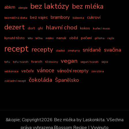
bez laktózy
bez mléka
abkm
alergie
brambory
bez vajec
cukroví
bezmléčná dieta
bábovka
dezert
hlavní chod
dort
ghí
kokos
kuřecí maso
kynuté těsto
nanuk
oběd
pečení
léto
léčba
mléko
příloha
rajče
recept
recepty
snídaně
svačina
sladké
smetana
vegan
tvaroh
tofu
tofu tvaroh
těstoviny
vegan tvaroh
vejce
vánoce
vánoční recepty
večeře
velikonoce
zmrzlina
čokoláda
Španělsko
základní recept
&kopie; Copyright2026
Bez mléka by Laskonkita
. Všechna
práva vyhrazena.
Blossom Recipe | Vyvinuto