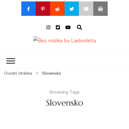
Bez mléka by
Blog o životě s alergií na
Laskonkita
mléko
Úvodní stránka
Slovensko
Browsing Tags
Slovensko