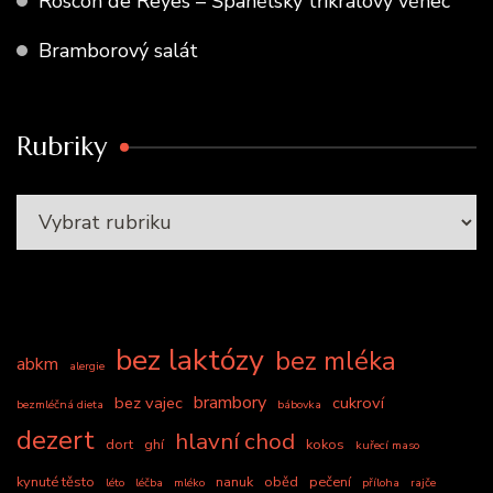
Roscón de Reyes – Španělský tříkrálový věnec
Bramborový salát
Rubriky
bez laktózy
bez mléka
abkm
alergie
brambory
bez vajec
cukroví
bezmléčná dieta
bábovka
dezert
hlavní chod
dort
ghí
kokos
kuřecí maso
kynuté těsto
nanuk
oběd
pečení
léto
léčba
mléko
příloha
rajče