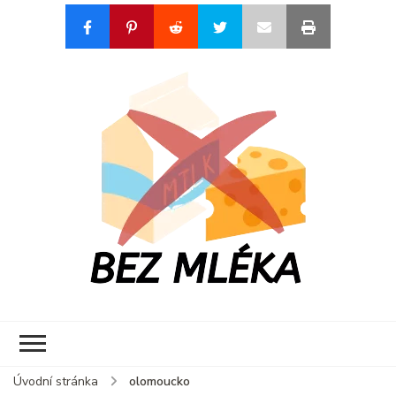
Bez mléka by
Blog o životě s alergií na
Laskonkita
mléko
Úvodní stránka
olomoucko