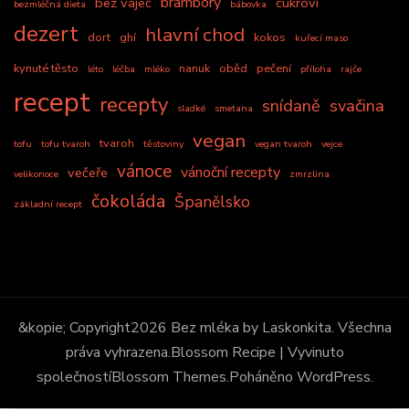
brambory
bez vajec
cukroví
bezmléčná dieta
bábovka
dezert
hlavní chod
dort
ghí
kokos
kuřecí maso
kynuté těsto
nanuk
oběd
pečení
léto
léčba
mléko
příloha
rajče
recept
recepty
snídaně
svačina
sladké
smetana
vegan
tvaroh
tofu
tofu tvaroh
těstoviny
vegan tvaroh
vejce
vánoce
vánoční recepty
večeře
velikonoce
zmrzlina
čokoláda
Španělsko
základní recept
&kopie; Copyright2026
Bez mléka by Laskonkita
. Všechna
práva vyhrazena.
Blossom Recipe | Vyvinuto
společností
Blossom Themes
.Poháněno
WordPress
.