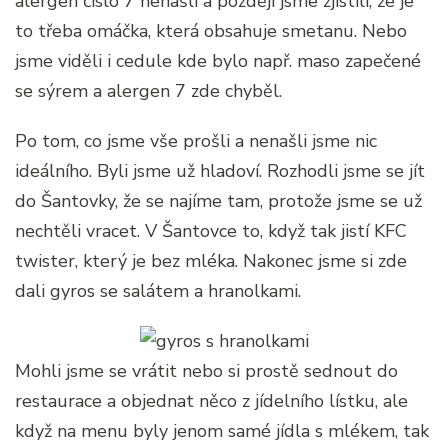
alergen číslo 7 nenašli a později jsme zjistili, že je
to třeba omáčka, která obsahuje smetanu. Nebo
jsme viděli i cedule kde bylo např. maso zapečené
se sýrem a alergen 7 zde chyběl.
Po tom, co jsme vše prošli a nenašli jsme nic
ideálního. Byli jsme už hladoví. Rozhodli jsme se jít
do Šantovky, že se najíme tam, protože jsme se už
nechtěli vracet. V Šantovce to, když tak jistí KFC
twister, který je bez mléka. Nakonec jsme si zde
dali gyros se salátem a hranolkami.
Mohli jsme se vrátit nebo si prostě sednout do
restaurace a objednat něco z jídelního lístku, ale
když na menu byly jenom samé jídla s mlékem, tak