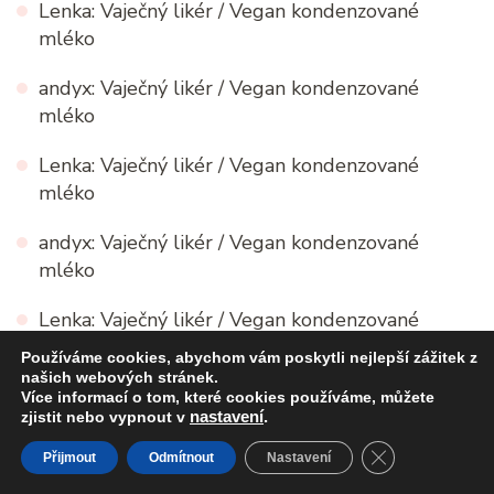
Lenka
:
Vaječný likér / Vegan kondenzované
mléko
andyx
:
Vaječný likér / Vegan kondenzované
mléko
Lenka
:
Vaječný likér / Vegan kondenzované
mléko
andyx
:
Vaječný likér / Vegan kondenzované
mléko
Lenka
:
Vaječný likér / Vegan kondenzované
mléko
Používáme cookies, abychom vám poskytli nejlepší zážitek z
našich webových stránek.
Více informací o tom, které cookies používáme, můžete
zjistit nebo vypnout v
nastavení
.
Mé záložky
CLOSE GDPR
Přijmout
Odmítnout
Nastavení