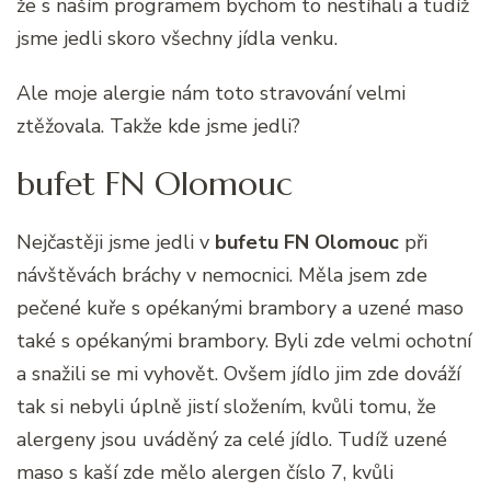
že s naším programem bychom to nestíhali a tudíž
jsme jedli skoro všechny jídla venku.
Ale moje alergie nám toto stravování velmi
ztěžovala. Takže kde jsme jedli?
bufet FN Olomouc
Nejčastěji jsme jedli v
bufetu FN Olomouc
při
návštěvách bráchy v nemocnici. Měla jsem zde
pečené kuře s opékanými brambory a uzené maso
také s opékanými brambory. Byli zde velmi ochotní
a snažili se mi vyhovět. Ovšem jídlo jim zde dováží
tak si nebyli úplně jistí složením, kvůli tomu, že
alergeny jsou uváděný za celé jídlo. Tudíž uzené
maso s kaší zde mělo alergen číslo 7, kvůli