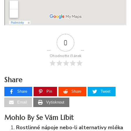
0
Ohodnoťte článek
Share
Share
Pin
Share
Tweet
Email
Vytisknout
Mohlo By Se Vám Líbit
Rostlinné nápoje nebo-li alternativy mléka