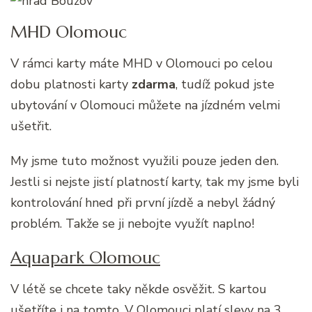
MHD Olomouc
V rámci karty máte MHD v Olomouci po celou
dobu platnosti karty
zdarma
, tudíž pokud jste
ubytování v Olomouci můžete na jízdném velmi
ušetřit.
My jsme tuto možnost využili pouze jeden den.
Jestli si nejste jistí platností karty, tak my jsme byli
kontrolování hned při první jízdě a nebyl žádný
problém. Takže se ji nebojte využít naplno!
Aquapark Olomouc
V létě se chcete taky někde osvěžit. S kartou
ušetříte i na tomto. V Olomouci platí slevy na 3