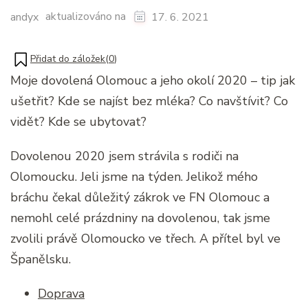
aktualizováno na
andyx
17. 6. 2021
Přidat do záložek(
0
)
Moje dovolená Olomouc a jeho okolí 2020 – tip jak
ušetřit? Kde se najíst bez mléka? Co navštívit? Co
vidět? Kde se ubytovat?
Dovolenou 2020 jsem strávila s rodiči na
Olomoucku. Jeli jsme na týden. Jelikož mého
bráchu čekal důležitý zákrok ve FN Olomouc a
nemohl celé prázdniny na dovolenou, tak jsme
zvolili právě Olomoucko ve třech. A přítel byl ve
Španělsku.
Doprava