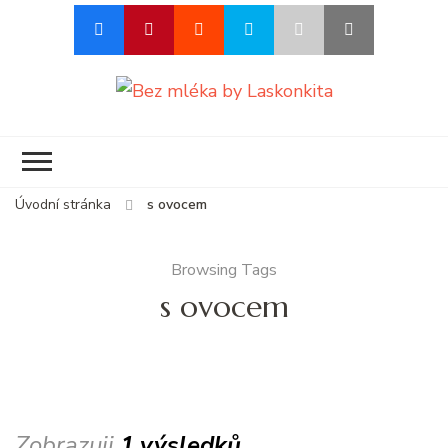
Bez mléka by
Blog o životě s alergií na
Laskonkita
mléko
Úvodní stránka
s ovocem
Browsing Tags
s ovocem
Zobrazuji
1 výsledků