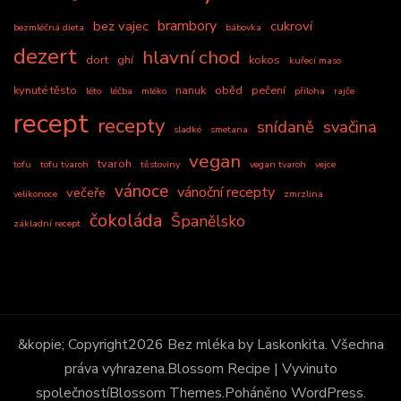
brambory
bez vajec
cukroví
bezmléčná dieta
bábovka
dezert
hlavní chod
dort
ghí
kokos
kuřecí maso
kynuté těsto
nanuk
oběd
pečení
léto
léčba
mléko
příloha
rajče
recept
recepty
snídaně
svačina
sladké
smetana
vegan
tvaroh
tofu
tofu tvaroh
těstoviny
vegan tvaroh
vejce
vánoce
vánoční recepty
večeře
velikonoce
zmrzlina
čokoláda
Španělsko
základní recept
&kopie; Copyright2026
Bez mléka by Laskonkita
. Všechna
práva vyhrazena.
Blossom Recipe | Vyvinuto
společností
Blossom Themes
.Poháněno
WordPress
.