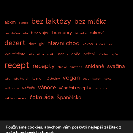
bez laktózy
bez mléka
abkm
alergie
brambory
bez vajec
cukroví
bezmléčná dieta
bábovka
dezert
hlavní chod
dort
ghí
kokos
kuřecí maso
kynuté těsto
nanuk
oběd
pečení
léto
léčba
mléko
příloha
rajče
recept
recepty
snídaně
svačina
sladké
smetana
vegan
tvaroh
tofu
tofu tvaroh
těstoviny
vegan tvaroh
vejce
vánoce
vánoční recepty
večeře
velikonoce
zmrzlina
čokoláda
Španělsko
základní recept
Používáme cookies, abychom vám poskytli nejlepší zážitek z
našich webových stránek.