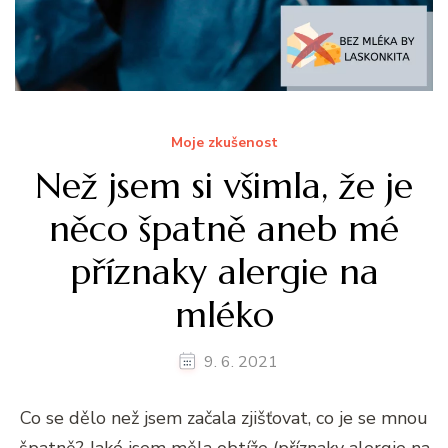
Moje zkušenost
Než jsem si všimla, že je
něco špatně aneb mé
příznaky alergie na
mléko
9. 6. 2021
Co se dělo než jsem začala zjišťovat, co je se mnou
špatně? Jaké jsem měla obtíže (příznaky alergie na