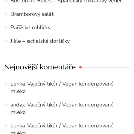
Roscón de Reyes – Španělský tříkrálový věnec
Bramborový salát
Pařížské rohlíčky
Jišle – ischelské dortíčky
Nejnovější komentáře
Lenka
:
Vaječný likér / Vegan kondenzované
mléko
andyx
:
Vaječný likér / Vegan kondenzované
mléko
Lenka
:
Vaječný likér / Vegan kondenzované
mléko