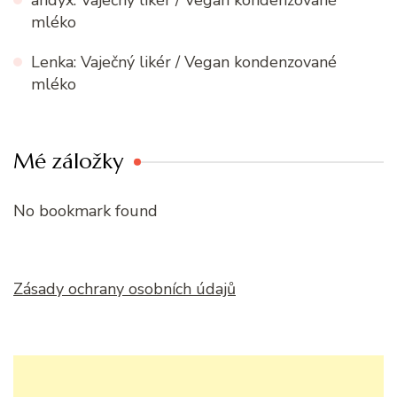
andyx
:
Vaječný likér / Vegan kondenzované
mléko
Lenka
:
Vaječný likér / Vegan kondenzované
mléko
Mé záložky
No bookmark found
Zásady ochrany osobních údajů