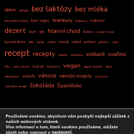
bez laktózy
bez mléka
abkm
alergie
brambory
bez vajec
cukroví
bezmléčná dieta
bábovka
dezert
hlavní chod
dort
ghí
kokos
kuřecí maso
kynuté těsto
nanuk
oběd
pečení
léto
léčba
mléko
příloha
rajče
recept
recepty
snídaně
svačina
sladké
smetana
vegan
tvaroh
tofu
tofu tvaroh
těstoviny
vegan tvaroh
vejce
vánoce
vánoční recepty
večeře
velikonoce
zmrzlina
čokoláda
Španělsko
základní recept
Používáme cookies, abychom vám poskytli nejlepší zážitek z
našich webových stránek.
&kopie; Copyright2026
Bez mléka by Laskonkita
. Všechna
Více informací o tom, které cookies používáme, můžete
zjistit nebo vypnout v
nastavení
.