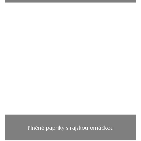
Plněné papriky s rajskou omáčkou