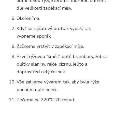
odměřenou rýži, kterou si můžeme odměřit
dle velikosti zapékací mísy.
Okořeníme.
Když se rajčatový protlak vypaří, tak
vypneme sporák.
Začneme vrstvit v zapékací míse.
První rýžovou “směs”, poté brambory, žebra,
plátky slaniny, rajče, cizrnu, jelito a
doprostřed celý česnek.
Vše zalijeme vývarem tak, aby byla rýže
ponořená, ale ne víc.
Pečeme na 220°C 20 minut.