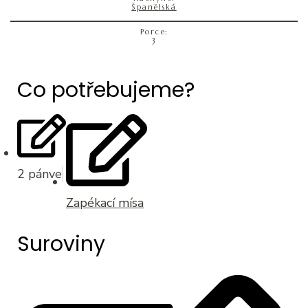
Španělská
Porce:
3
Co potřebujeme?
2 pánve
Zapékací mísa
Suroviny