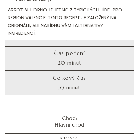
ARROZ AL HORNO JE JEDNO Z TYPICKÝCH JÍDEL PRO
REGION VALENCIE. TENTO RECEPT JE ZALOŽENÝ NA
ORIGINÁLE, ALE NABÍDNU VÁM I ALTERNATIVY
INGREDIENCÍ.
Čas přípravy a vaření
33 minut
Čas pečení
20 minut
Celkový čas
53 minut
Chod:
Hlavní chod
Kuchyně: