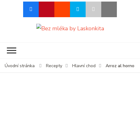
Bez mléka by
Blog o životě s alergií na
Laskonkita
mléko
Arroz al horno
Úvodní stránka
Recepty
Hlavní chod