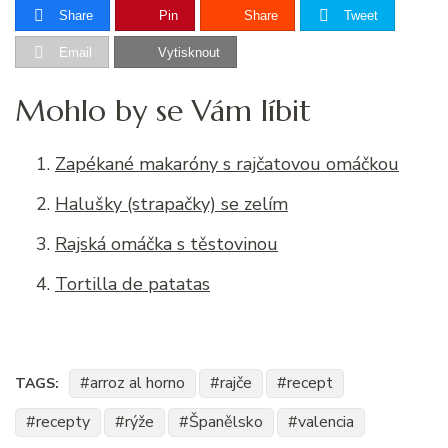
Share
Pin
Share
Tweet
Email
Vytisknout
Mohlo by se Vám líbit
Zapékané makaróny s rajčatovou omáčkou
Halušky (strapačky) se zelím
Rajská omáčka s těstovinou
Tortilla de patatas
arroz al horno
rajče
recept
TAGS:
recepty
rýže
Španělsko
valencia